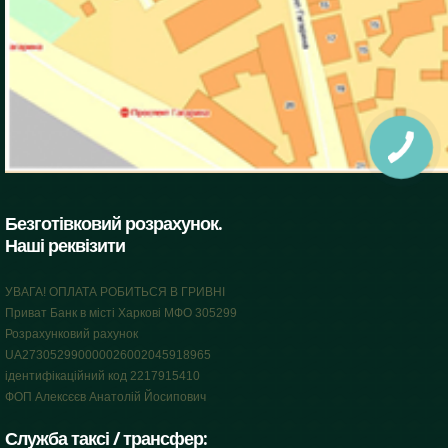
Безготівковий розрахунок.
Наші реквізити
УВАГА! ОПЛАТА РОБИТЬСЯ В ГРИВНІ
Приват Банк в місті Харкові МФО 305299
Розрахунковий рахунок
UA273052990000026002045918965
ідентифікаційний код 2217915410
ФОП Алексєєв Анатолій Йосипович
Служба таксі / трансфер: