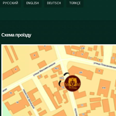
РУССКИЙ
ENGLISH
DEUTSCH
TÜRKÇE
Cхема проїзду