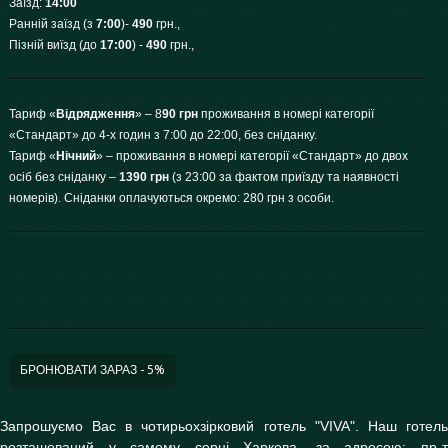
Заїзд:
14:00
Ранній заїзд (з
7:00
)-
490
грн.,
Пізній виїзд (до
17:00
) -
490
грн.,
Тариф «
Відрядження
» – 8
90 грн
проживання в номері категорії
«Стандарт» до 4-х годин з 7:00 до 22:00, без сніданку.
Тариф «
Нічний
» – проживання в номері категорії «Стандарт» до двох
осіб без сніданку –
1390 грн
(з 23:00 за фактом приїзду та наявності
номерів). Сніданки оплачуються окремо: 280 грн з особи.
БРОНЮВАТИ ЗАРАЗ - 5%
Запрошуємо Вас в чотирьохзірковий готель "VIVA". Наш готель
розташований у самому серці Харкова, за адресою: пр-т