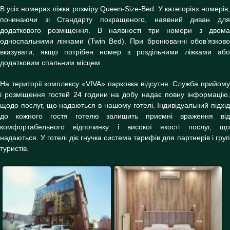
В усіх номерах ліжка розміру Queen-Size-Bed. У категоріях номерів,
починаючи зі Стандарту покращеного, наявний диван для
додаткового розміщення. В наявності три номери з двома
односпальними ліжками (Twin Bed). При бронюванні обов’язково
вказувати, якщо потрібен номер з роздільними ліжками або
додатковим спальним місцем.
На території комплексу «VIVA» парковка відсутня. Служба прийому
і розміщення гостей 24 години на добу надає повну інформацію,
щодо послуг, що надаються в нашому готелі. Індивідуальний підхід
до кожного гостя готелю залишить приємні враження від
комфортабельного відпочинку і високої якості послуг, що
надаються. У готелі діє гнучка система тарифів для партнерів і груп
туристів.