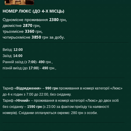
НОМЕР ЛЮКС (ДО 4-Х МІСЦЬ)
Одномісне проживання
2380
грн,
двомістне
2870
грн,
трьохмісне
3360
грн,
чотирьохмісне
3850
грн за добу.
Виїзд:
12:00
Заїзд:
14:00
Ранній заїзд (з
7:00
)-
490
грн.,
пізній виїзд (до
17:00
) -
490
грн.,
Тариф «
Відрядження
» –
990 грн
проживання в номері категорії «Люкс»
до 4-х годин з 7:00 до 22:00, без сніданку.
Тариф «
Нічний
» – проживання в номері категорії «Люкс» до двох осіб
без сніданку –
1590 грн
(з 23:00 за фактом приїзду та наявності
номерів). Сніданки оплачуються окремо: 280 грн з особи.