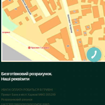
Безготівковий розрахунок.
Наші реквізити
УВАГА! ОПЛАТА РОБИТЬСЯ В ГРИВНІ
Приват Банк в місті Харкові МФО 305299
Розрахунковий рахунок
UA273052990000026002045918965