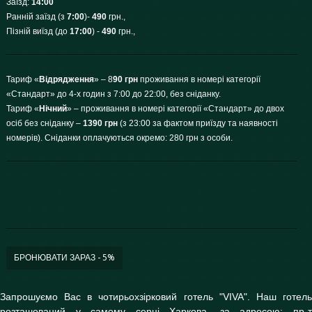
Заїзд:
14:00
Ранній заїзд (з
7:00
)-
490
грн.,
Пізній виїзд (до
17:00
) -
490
грн.,
Тариф «
Відрядження
» – 8
90 грн
проживання в номері категорії
«Стандарт» до 4-х годин з 7:00 до 22:00, без сніданку.
Тариф «
Нічний
» – проживання в номері категорії «Стандарт» до двох
осіб без сніданку –
1390 грн
(з 23:00 за фактом приїзду та наявності
номерів). Сніданки оплачуються окремо: 280 грн з особи.
БРОНЮВАТИ ЗАРАЗ - 5%
Запрошуємо Вас в чотирьохзірковий готель "VIVA". Наш готель
розташований у самому серці Харкова, за адресою: пр-т