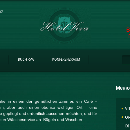
/2
B
Su
Su
BUCH -5%
KONFERENZRAUM
Меню
Ruhe in einem der gemütlichen Zimmer, ein Café –
aum, aber auch einen ebenso wichtigen Ort – eine
VI
ie gepflegt und ordentlich aussehen möchten, und für
O
 einen Wäscheservice an: Bügeln und Waschen.
DI