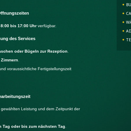
B
ffnungszeiten
CA
W
 8:00 bis 17:00 Uhr
verfügbar.
A
ung des Services
TE
schen oder Bügeln zur Rezeption
.
n Zimmern
.
nd voraussichtliche Fertigstellungszeit
arbeitungszeit
r gewählten Leistung und dem Zeitpunkt der
n Tag oder bis zum nächsten Tag
.